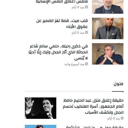
تلامس أعماق النفس الإنسانية
منذ 4 أيام
قلب ميت.. قصة تهز الضمير عن
عقوق الأبناء
منذ 5 أيام
في ذكرى رحيله.. حلمي سالم شاعر
الحداثة الذي أثار الجدل وترك إرثًا أدبيًا
لا يُنسى
منذ أسبوع واحد
فنون
حقيقة إغلاق منزل عبد الحليم حافظ
أمام الجمهور.. أسرة العندليب تحسم
الجدل وتكشف الأسباب
منذ 4 أيام
حقيقة حمل مي عز الدين.. الشائعة