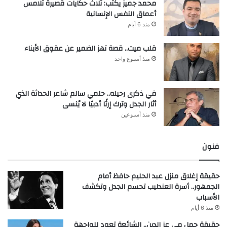
محمد جميز يكتب: ثلاث حكايات قصيرة تلامس
أعماق النفس الإنسانية
منذ 6 أيام
قلب ميت.. قصة تهز الضمير عن عقوق الأبناء
منذ أسبوع واحد
في ذكرى رحيله.. حلمي سالم شاعر الحداثة الذي
أثار الجدل وترك إرثًا أدبيًا لا يُنسى
منذ أسبوعين
فنون
حقيقة إغلاق منزل عبد الحليم حافظ أمام
الجمهور.. أسرة العندليب تحسم الجدل وتكشف
الأسباب
منذ 6 أيام
حقيقة حمل مي عز الدين.. الشائعة تعود للواجهة