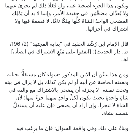
ويكون هذا الجزء أضحية عنه، ولو فَعَلَا ذلك لم تجزئ عنهما
ولا يُعدَّان مضحِّيَين في حقيقة الأمر، وإنما لا بد أن يَمْلِك
المضحي الواحدُ الشاةَ كلَّها مِلكًا تامًّا، لا قسمةَ فيها ولا
اشتراك في أجزائها.
قال الإمام ابن رُشْد الحفيد في “بداية المجتهد” (2/ 196،
ط. دار الحديث): [اتفقوا على مَنْعِ الاشتراك في الضأن]
اهـ.
ومن هذا يتبيَّن أن الابن المذكور -سواء كان مستقلًّا بحياته
ونفقته الخاصة عن أبيه أو لم يكن كذلك بل لا يزال في بيته
وتحت نفقته- لا يجزئه أن يضحي بالاشتراك مع والده في
شاةٍ واحدةٍ بحيث يكون لكلِّ واحدٍ منهما جزءٌ منها؛ لأن
الشاة لا تتجزأ، وإن أراد أن يضحي فإن عليه أن يستقلَّ
لنفسه بشاة.
وبناءً على ذلك وفي واقعة السؤال: فإن ما يرغب فيه