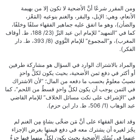
ومن المقرر شرعًا أنَّ الأضحية لا تكون إلا من بهيمة
الأنعام، وهي: الإبل، والبقر، والغنم بنوعيه (المَعْز،
والضأن)، وهو ما اتفق عليه جماهير الفقهاء سلفًا وخلفًا،
كما في “التمهيد” للإمام ابن عبد البَرِّ (23/ 188، ط. أوقاف
المغرب)، و”المجموع” للإمام النَّوَوِي (8/ 393، ط. دار
الفكر).
والمراد بالاشتراك الوارد في السؤال هو مشاركة طرفين
أو أكثر في دفع ثمن الأضحية، بحيث يكون لكلِّ واحدٍ
نصيبٌ معلومٌ بحسب ما دفعه من المال؛ “لأن الاشتراك
في الثمن يوجب أن يكون لكلِّ واحدٍ قسطٌ من اللحم”، كما
في “الإشراف على نكت مسائل الخلاف” للإمام القاضي
عبد الوهاب (1/ 506، ط. دار ابن حزم).
وقد اتفق الفقهاء على أنَّ مَن ضحَّى بشاةٍ مِن الغنم لم
يجُز لغيره أن يشترك معه في دفع قيمتها بغرض الإجزاء
عنهما في نُسُكِ الأضحية بحيث يكون لكلٍّ منهما فيها جزءٌ