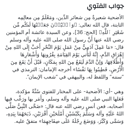
جواب الفتوي
الأضحية شعيرةٌ مِن شعائر الدِّين، ومَعْلَمٌ مِن معالِمِه
الثابتة، قال الله تعالى: ﴿وَٱلۡبُدۡنَ جَعَلۡنَٰهَا لَڪُم مِّن
شَعَٰٓئِرِ ٱللَّهِ﴾ [الحج: 36]، وعن السيدة عائشة أم المؤمنين
رضي الله عنها أَنَّ رسول الله صلى الله عليه وآله وسلم
قال: «مَا عَمِلَ آدَمِيٌّ مِنْ عَمَلٍ يَوْمَ النَّحْرِ أَحَبَّ إِلَى اللهِ مِنْ
إِهْرَاقِ الدَّمِ، إِنَّهُ لَتَأْتي يَوْمَ القِيَامَةِ بِقُرُونِهَا وَأَشْعَارِهَا
وَأَظْلَافِهَا، وَإنَّ الدَّمَ لَيَقَعُ مِنَ اللهِ بِمَكَانٍ، قَبْلَ أَنْ يَقَعَ مِنَ
الْأَرْضِ، فَطِيبُوا بِهَا نَفْسًا» أخرجه الإمامان: الترمذي في
“سننه” واللفظ له، والبيهقي في “شعب الإيمان”.
وهي -أي: الأضحية- على المختار للفتوى سُنَّةٌ مؤكدة،
فَعَلها النبي صلى الله عليه وآله وسلم، وأَمَر بها ورَغَّب فيها
أصحابه، فعن أنس رضي الله عنه قال: «ضَحَّى النَّبِيُّ صَلَّى
اللهُ عَلَيْهِ وآله وَسَلَّمَ بِكَبْشَيْنِ أَمْلَحَيْنِ أَقْرَنَيْنِ، ذَبَحَهُمَا بِيَدِهِ،
وَسَمَّى وَكَبَّرَ، وَوَضَعَ رِجْلَهُ عَلَى صِفَاحِهِمَا» متفقٌ عليه.