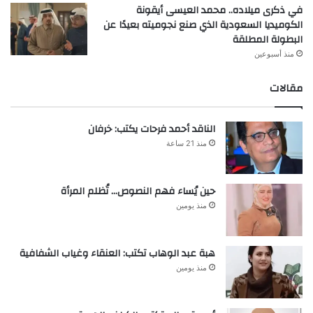
في ذكرى ميلاده.. محمد العيسى أيقونة
الكوميديا السعودية الذي صنع نجوميته بعيدًا عن
البطولة المطلقة
منذ أسبوعين
مقالات
الناقد أحمد فرحات يكتب: خرفان
منذ 21 ساعة
حين يُساء فهم النصوص… تُظلم المرأة
منذ يومين
هبة عبد الوهاب تكتب: العنقاء وغياب الشفافية
منذ يومين