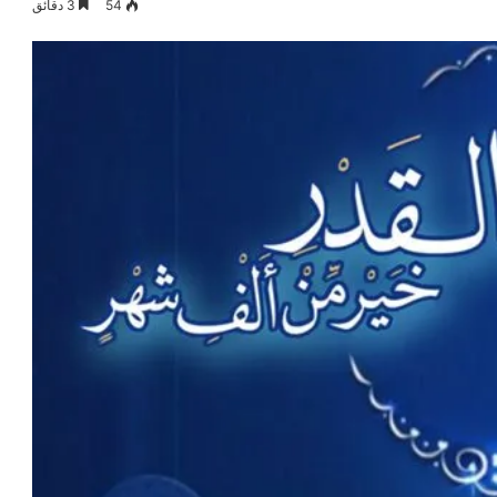
54
3 دقائق