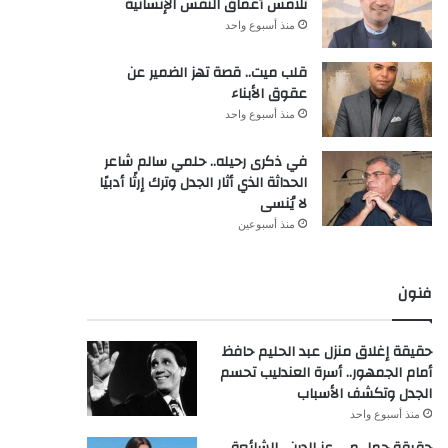
تلامس أعماق النفس الإنسانية
منذ أسبوع واحد
قلب ميت.. قصة تهز الضمير عن
عقوق الأبناء
منذ أسبوع واحد
في ذكرى رحيله.. حلمي سالم شاعر
الحداثة الذي أثار الجدل وترك إرثًا أدبيًا
لا يُنسى
منذ أسبوعين
فنون
حقيقة إغلاق منزل عبد الحليم حافظ
أمام الجمهور.. أسرة العندليب تحسم
الجدل وتكشف الأسباب
منذ أسبوع واحد
حقيقة حمل مي عز الدين.. الشائعة