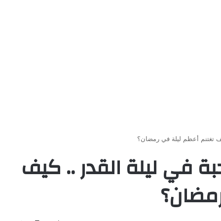
يف تغتنم أعظم ليلة في رمضان؟
ة في ليلة القدر .. كيف
رمضان؟