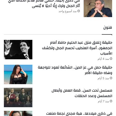
في ذكرى رحيله.. حلمي سالم شاعر الحداثة الذي
أثار الجدل وترك إرثًا أدبيًا لا يُنسى
منذ أسبوع واحد
فنون
حقيقة إغلاق منزل عبد الحليم حافظ أمام
الجمهور.. أسرة العندليب تحسم الجدل وتكشف
الأسباب
منذ 4 أيام
حقيقة حمل مي عز الدين.. الشائعة تعود للواجهة
وهذه حقيقة الأمر
منذ 5 أيام
مسلسل تحت السن.. قصة العمل وأبطال
المسلسل وعدد الحلقات
منذ 7 أيام
في ذكرى ميلادها.. هبة مجدي نجمة صنعت