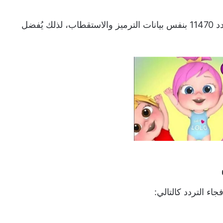
كما تعمل القناة على بعض أجهزة الاستقبال عبر تردد 11470 بنفس بيانات الترميز والاستقطاب، لذلك يُفضل
اء التردد كالتالي: