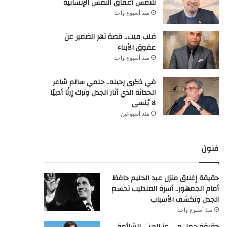
تلامس أعماق النفس الإنسانية
منذ أسبوع واحد
قلب ميت.. قصة تهز الضمير عن
عقوق الأبناء
منذ أسبوع واحد
في ذكرى رحيله.. حلمي سالم شاعر
الحداثة الذي أثار الجدل وترك إرثًا أدبيًا
لا يُنسى
منذ أسبوعين
فنون
حقيقة إغلاق منزل عبد الحليم حافظ
أمام الجمهور.. أسرة العندليب تحسم
الجدل وتكشف الأسباب
منذ أسبوع واحد
حقيقة حمل مي عز الدين.. الشائعة