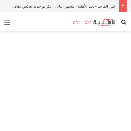
علي الماجد «نجم الأهلية» للشهر الثاني.. تكريم جديد يعكس ثقافة التميز بالجامعة
بحث عن
الق