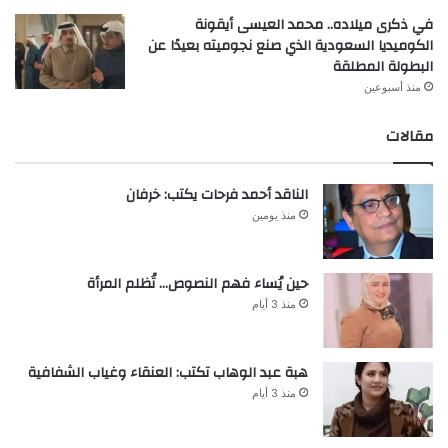
في ذكرى ميلاده.. محمد العيسى أيقونة
الكوميديا السعودية الذي صنع نجوميته بعيدًا عن
البطولة المطلقة
منذ أسبوعين
مقالات
الناقد أحمد فرحات يكتب: خرفان
منذ يومين
حين يُساء فهم النصوص… تُظلم المرأة
منذ 3 أيام
هبة عبد الوهاب تكتب: العنقاء وغياب الشفافية
منذ 3 أيام