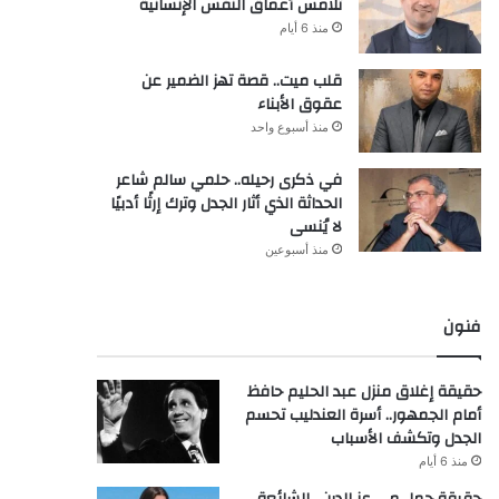
تلامس أعماق النفس الإنسانية
منذ 6 أيام
قلب ميت.. قصة تهز الضمير عن
عقوق الأبناء
منذ أسبوع واحد
في ذكرى رحيله.. حلمي سالم شاعر
الحداثة الذي أثار الجدل وترك إرثًا أدبيًا
لا يُنسى
منذ أسبوعين
فنون
حقيقة إغلاق منزل عبد الحليم حافظ
أمام الجمهور.. أسرة العندليب تحسم
الجدل وتكشف الأسباب
منذ 6 أيام
حقيقة حمل مي عز الدين.. الشائعة