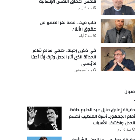
تلامس أعماق النفس الإنسانية
منذ 6 أيام
قلب ميت.. قصة تهز الضمير عن
عقوق الأبناء
منذ 7 أيام
في ذكرى رحيله.. حلمي سالم شاعر
الحداثة الذي أثار الجدل وترك إرثًا أدبيًا
لا يُنسى
منذ أسبوعين
فنون
حقيقة إغلاق منزل عبد الحليم حافظ
أمام الجمهور.. أسرة العندليب تحسم
الجدل وتكشف الأسباب
منذ 6 أيام
حقيقة حمل مي عز الدين.. الشائعة