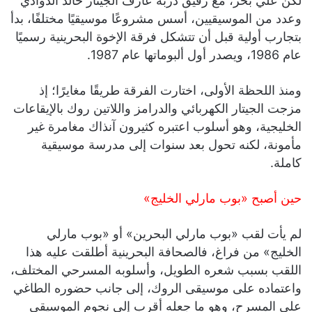
لكن علي بحر، مع رفيق دربه عازف الجيتار خالد الذوادي
وعدد من الموسيقيين، أسس مشروعًا موسيقيًا مختلفًا، بدأ
بتجارب أولية قبل أن تتشكل فرقة الإخوة البحرينية رسميًا
عام 1986، ويصدر أول ألبوماتها عام 1987.
ومنذ اللحظة الأولى، اختارت الفرقة طريقًا مغايرًا؛ إذ
مزجت الجيتار الكهربائي والدرامز واللاتين روك بالإيقاعات
الخليجية، وهو أسلوب اعتبره كثيرون آنذاك مغامرة غير
مأمونة، لكنه تحول بعد سنوات إلى مدرسة موسيقية
كاملة.
حين أصبح «بوب مارلي الخليج»
لم يأت لقب «بوب مارلي البحرين» أو «بوب مارلي
الخليج» من فراغ، فالصحافة البحرينية أطلقت عليه هذا
اللقب بسبب شعره الطويل، وأسلوبه المسرحي المختلف،
واعتماده على موسيقى الروك، إلى جانب حضوره الطاغي
على المسرح، وهو ما جعله أقرب إلى نجوم الموسيقى