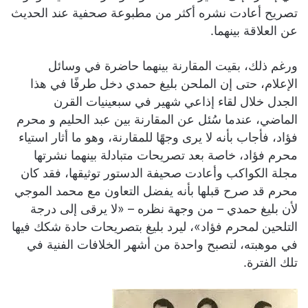
تصريح أعادت نشره أكثر من مطبوعة صحفية عند الحديث
عن العلاقة بينهما.
ورغم ذلك، بقيت المقارنة بينهما حاضرة في وسائل
الإعلام، حتى إن الملحن بليغ حمدي دخل طرفًا في هذا
الجدل خلال لقاء إذاعي شهير في سبعينيات القرن
الماضي، عندما سُئل عن المقارنة بين عبد الحليم و محرم
فؤاد، فأجاب بأنه لا يرى وجهًا للمقارنة، وهو ما أثار استياء
محرم فؤاد، خاصة بعد تصريحات متبادلة بينهما نشرتها
مجلة الكواكب وأعادت صحيفة الدستور توثيقها، فقد كان
محرم قد صرح قبلها بأنه يفضل التعاون مع محمد الموجي
لأن بليغ حمدي – من وجهة نظره – «لا يرقى إلى درجة
التلحين لمحرم فؤاد»، ليرد بليغ بتصريحات حادة شكك فيها
في موهبته، لتصبح واحدة من أشهر الخلافات الفنية في
تلك الفترة.