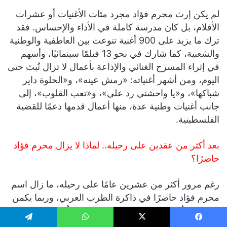
لم يكن إرث محرم فؤاد مجرد مئات الأغنيات أو عشرات
الأفلام، بل كان مدرسة كاملة في الأداء والإحساس. فقد
ترك ما يزيد على 900 أغنية تنوعت بين العاطفية والوطنية
والشعبية، كما شارك في نحو 13 فيلمًا سينمائيًا، وأسهم
في إثراء المسرح الغنائي والإذاعة بأعمال لا تزال تُبث حتى
اليوم، ومن أشهر أغنياته: «رمش عينه»، و«الحلوة داير
شباكها»، و«يا واحشني رد علي»، و«تعب القلوب»، إلى
جانب أغنيات وطنية عدة، منها أعمال قدمها دعمًا للقضية
الفلسطينية.
بعد أكثر من عقدين على رحيله.. لماذا لا يزال محرم فؤاد
حاضرًا؟
رغم مرور أكثر من عشرين عامًا على رحيله، ما زال اسم
محرم فؤاد حاضرًا في ذاكرة الطرب العربي، وربما يكمن
السر في أنه لم يكن يراهن على الموضة أو الضجيج
الإعلامي، بل على الصوت الحقيقي والكلمة الصادقة
يسبوك
‫X
واتساب
تيلقرام