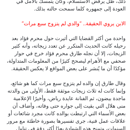
ذلك، ظل يرفض الاستسلام، وكان يتمسك بالأمل في
العودة إلى جمهوره كلما سمحت حالته بذلك.
الابن يروي الحقيقة.. “والدي لم يتزوج سبع مرات”
واحدة من أكثر القضايا التي أثيرت حول محرم فؤاد بعد
رحيله كانت الحديث المتكرر عن تعدد زيجاته، وأنه كثير
الزيجات، إلا أن نجله طارق محرم فؤاد خرج في حوار
صحفي مع الأهرام ليصحح كثيرًا من المعلومات المتداولة،
مؤكدًا أن ما يُنشر على بعض المواقع لا يعكس الحقيقة.
وقال طارق إن والده لم يتزوج سبع مرات كما هو شائع،
وإنما كانت له ثلاث زيجات موثقة فقط، الأولى من والدته
ماجدة بيضون، ثم الفنانة عايدة رياض، وأخيرًا الإعلامية
منى هلال التي بقيت إلى جواره حتى وفاته، وأضاف أن
بعض الأسماء التي ارتبطت بوالده كانت مجرد شائعات أو
علاقات عمل فنية، جرى تفسيرها بصورة خاطئة مع مرور
السنوات، وتمنح هذه الشهادة بعدًا أكثر دقة في تناول