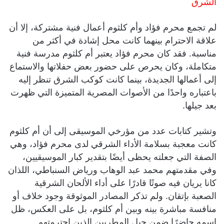
الشرق
لم تجمع محرم فؤاد وأم كلثوم أعمال فنية مشتركة، إلا أن
علاقة الاحترام بينهما كانت محل إشادة في أكثر من
مناسبة. فقد كان محرم فؤاد يعتبر أم كلثوم مدرسة فنية
متكاملة، وكان يحرص على حضور بعض حفلاتها والاستماع
إلى أعمالها الجديدة، بينما كانت كوكب الشرق تنظر إليه
باعتباره واحدًا من الأصوات المصرية المتميزة التي ظهرت
بعد جيلها.
وتشير كتابات عدد من مؤرخي الموسيقى إلى أن أم كلثوم
كانت معجبة بسلامة الأداء الشرقي لدى محرم فؤاد، وهي
الصفة التي جعلته يحظى أيضًا بتقدير كبار الموسيقيين،
وفي مقدمتهم محمد عبد الوهاب ورياض السنباطي، اللذان
كانا يريان فيه صوتًا قادرًا على أداء الألحان الشرقية
الصعبة بإتقان. ولم تذكر المصادر الموثوقة وجود خلاف أو
منافسة مباشرة بينه وبين أم كلثوم، بل على العكس، ظل
اسمه حاضرًا ضمن جيل المطربين الذين احترمتهم