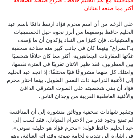
المنافسة مع عبد الحليم حافظ.. صراع صنعته الصحافة
أكثر مما صنعه الفنانان
على الرغم من أن اسم محرم فؤاد ارتبط دائمًا باسم عبد
الحليم حافظ بوصفهما من أبرز نجوم جيل الخمسينيات
والستينيات، فإن كثيرًا من النقاد يؤكدون أن ما وُصف
بـ”الصراع” بينهما كان في جانب كبير منه صناعة صحفية
غذّتها المقارنات الجماهيرية، أكثر مما كان خلافًا شخصيًا
بين المطربين، فقد ظهر الاثنان تقريبًا في الفترة نفسها،
وامتلك كل منهما مشروعًا فنيًا مختلفًا؛ إذ اتجه عبد الحليم
إلى الأغنية الدرامية ذات النفس الطويل، بينما اختار محرم
فؤاد أن يبني شخصيته على الصوت الشرقي الدافئ
والأغنية العاطفية القريبة من وجدان الناس.
وتشير شهادات صحفية ووثائق منشورة إلى أن المنافسة
لم تمنع وجود قدر من الاحترام المتبادل، فقد نُسب إلى
عبد الحليم حافظ قوله: «محرم فؤاد هو خليفة صوتي»،
في إشارة إلى تقديره لخامة صوته وقدراته الغنائية، وهو