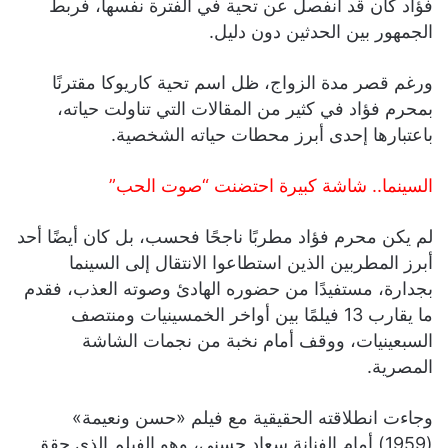
فؤاد كان قد انفصل عن تحية في الفترة نفسها، فربط
الجمهور بين الحدثين دون دليل.
ورغم قصر مدة الزواج، ظل اسم تحية كاريوكا مقترنًا
بمحرم فؤاد في كثير من المقالات التي تناولت حياته،
باعتبارها إحدى أبرز محطات حياته الشخصية.
السينما.. شاشة كبيرة احتضنت “صوت الحب”
لم يكن محرم فؤاد مطربًا ناجحًا فحسب، بل كان أيضًا أحد
أبرز المطربين الذين استطاعوا الانتقال إلى السينما
بجدارة، مستفيدًا من حضوره الهادئ وصوته العذب، فقدم
ما يقارب 13 فيلمًا بين أواخر الخمسينيات ومنتصف
السبعينيات، ووقف أمام نخبة من نجمات الشاشة
المصرية.
وجاءت انطلاقته الحقيقية مع فيلم «حسن ونعيمة»
(1959) أمام الفنانة سعاد حسني، وهو الفيلم الذي حقق