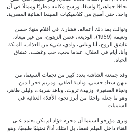
نجاحًا جماهيريًا واسعًا، ورسخ مكانته مطربًا وممثلًا في آن
واحد، حتى أصبح من كلاسيكيات السينما الغنائية المصرية.
وتوالت بعد ذلك أعماله، فشارك في أفلام منها: حسن
ونعيمة (1959)، الوديعة، غصن الزيتون، من غير ميعاد،
عاشق الروح، أنا وبناتي، ولدي، شيء من العذاب، الملكة
وأنا، أيام في الحلال، عندما نحب، حب وغضب، عشاق
الحياة.
وقد جمعته الشاشة بعدد كبير من نجمات السينما، من
بينهن سعاد حسني، ونادية لطفي، ومريم فخر الدين،
ونجاة الصغيرة، وزبيدة ثروت، وناهد شريف، وليلى طاهر،
وهو ما جعله واحدًا من أبرز نجوم الأفلام الغنائية في
الستينيات.
ويرى مؤرخو السينما أن محرم فؤاد لم يكن يعتمد على
الغناء داخل الفيلم فقط، بل امتلك أداءً تمثيليًا طبيعيًا، وهو