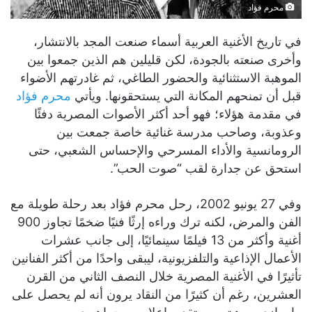
محرم فؤاد
في تاريخ الأغنية العربية أسماء صنعت المجد بالانتشار،
وأخرى صنعته بالجودة، لكن قليلين هم الذين جمعوا بين
الموهبة الاستثنائية والحضور الطاغي، ثم غادرتهم الأضواء
قبل أن تمنحهم المكانة التي يستحقونها. ويأتي
محرم فؤاد
في مقدمة هؤلاء؛ فهو أحد أكثر الأصوات المصرية دفئًا
وعذوبة، وصاحب مدرسة غنائية خاصة جمعت بين
الرومانسية والأداء المسرحي والإحساس الشعبي، حتى
استحق عن جدارة لقب “صوت الحب”.
وفي 27 يونيو 2002، رحل محرم فؤاد بعد رحلة طويلة مع
الفن والمرض، لكنه ترك وراءه إرثًا فنيًا ضخمًا تجاوز 900
أغنية وأكثر من 13 فيلمًا سينمائيًا، إلى جانب عشرات
الأعمال الإذاعية والتلفزيونية، ليبقى واحدًا من أكثر الفنانين
تأثيرًا في الأغنية المصرية خلال النصف الثاني من القرن
العشرين، رغم أن كثيرًا من النقاد يرون أنه لم يحصل على