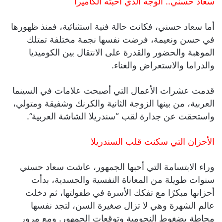
سعاد حسني.. الوجه الذي أحبته الكاميرا
أما سعاد حسني، فكانت حالة فنية استثنائية، فمنذ ظهورها
في حسن ونعيمة، فرضت نفسها نجمة مختلفة تمتلك
الموهبة والحضور والقدرة على الانتقال بين الكوميديا
والدراما والاستعراض والغناء.
قدمت عشرات الأعمال التي أصبحت علامات في السينما
العربية، من بينها الزوجة الثانية والكرنك وشفيقة ومتولي،
واستحقت عن جدارة لقب “سندريلا الشاشة العربية”.
الأحزان التي سكنت قلب السندريلا
وراء الابتسامة التي أحبها الجمهور، عاشت سعاد حسني
سنوات طويلة من المعاناة النفسية والجسدية، بدأت
أحزانها مبكرًا مع تفكك الأسرة في طفولتها، ثم دخلت
عالم الشهرة وهي لا تزال صغيرة السن، لتجد نفسها
محاطة بضغوط النجومية وتوقعات الجمهور. ومع مرور