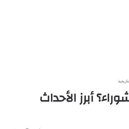
اريخية
راء؟ أبرز الأحداث