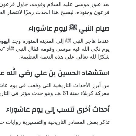
بعد عبور موسى عليه السلام وقومه، حاول فرعون و
فرعون وجنوده، ليصبح هذا الحدث رمزًا لانتصار الح
صيام النبي ﷺ ليوم عاشوراء
عندما هاجر النبي ﷺ إلى المدينة المنورة وجد اليه
يوم نجّى الله فيه موسى وقومه فقال النبي ﷺ: “
شكرًا لله تعالى على هذه النعمة العظيمة.
استشهاد الحسين بن علي رضي الله ع
من أبرز الأحداث التاريخية التي وقعت في يوم عا
معركة كربلاء سنة 61 هـ، وهو حدث مؤثر في التاريخ الإسلامي ترك أثرًا كبيرًا في وجدان المسلمين.
أحداث أخرى تنسب إلى يوم عاشوراء
تذكر بعض المصادر التاريخية والتفسيرية روايات ح