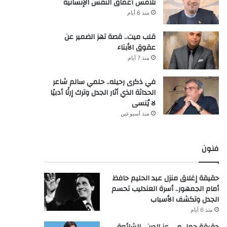
تلامس أعماق النفس الإنسانية
منذ 6 أيام
قلب ميت.. قصة تهز الضمير عن
عقوق الأبناء
منذ 7 أيام
في ذكرى رحيله.. حلمي سالم شاعر
الحداثة الذي أثار الجدل وترك إرثًا أدبيًا
لا يُنسى
منذ أسبوعين
فنون
حقيقة إغلاق منزل عبد الحليم حافظ
أمام الجمهور.. أسرة العندليب تحسم
الجدل وتكشف الأسباب
منذ 6 أيام
حقيقة حمل مي عز الدين.. الشائعة