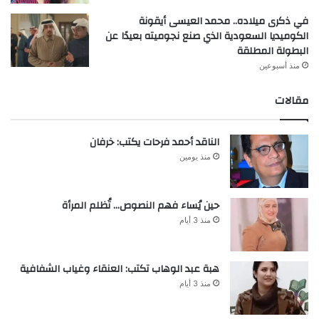
في ذكرى ميلاده.. محمد العيسى أيقونة
الكوميديا السعودية الذي صنع نجوميته بعيدًا عن
البطولة المطلقة
منذ أسبوعين
مقالات
الناقد أحمد فرحات يكتب: خرفان
منذ يومين
حين يُساء فهم النصوص… تُظلم المرأة
منذ 3 أيام
هبة عبد الوهاب تكتب: العنقاء وغياب الشفافية
منذ 3 أيام