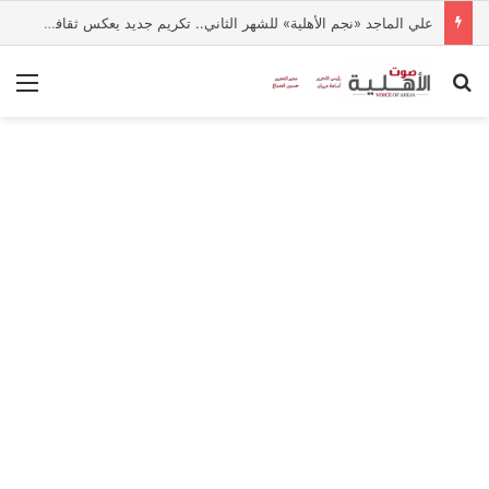
علي الماجد «نجم الأهلية» للشهر الثاني.. تكريم جديد يعكس ثقافة التميز بالجامعة
بحث عن
الق