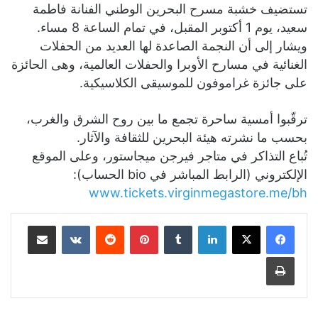
تستضيف خشبة مسرح البحرين الوطني الفنانة فاطمة
سعيد، يوم 1 أكتوبر المقبل، في تمام الساعة 8 مساء.
ويشار إلى أن النجمة الصاعدة لها العديد من الحفلات
الغنائية في مسارح الأوبرا والحفلات العالمية، وهى الحائزة
على جائزة غراموفون للموسيقى الكلاسيكية.
ترقّبوا أمسية ساحرة تجمع ما بين روح الشرق والغرب،
بحسب ما نشرته هيئة البحرين للثقافة والآثار.
تُباع التذاكر في متاجر فيرجن ميجاستور، وعلى الموقع
الإلكتروني (الرابط المباشر في bio الحساب):
www.tickets.virginmegastore.me/bh
لينكدإن
بينتيريست
مشاركة عبر البريد
طباعة