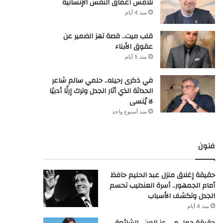
تلامس أعماق النفس الإنسانية
منذ 4 أيام
قلب ميت.. قصة تهز الضمير عن
عقوق الأبناء
منذ 5 أيام
في ذكرى رحيله.. حلمي سالم شاعر
الحداثة الذي أثار الجدل وترك إرثًا أدبيًا
لا يُنسى
منذ أسبوع واحد
فنون
حقيقة إغلاق منزل عبد الحليم حافظ
أمام الجمهور.. أسرة العندليب تحسم
الجدل وتكشف الأسباب
منذ 4 أيام
حقيقة حمل مي عز الدين.. الشائعة