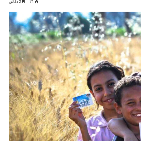
71
2 دقائق