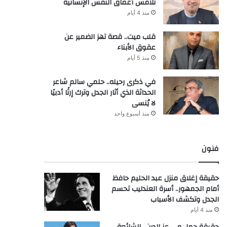
تلامس أعماق النفس الإنسانية
منذ 4 أيام
قلب ميت.. قصة تهز الضمير عن
عقوق الأبناء
منذ 5 أيام
في ذكرى رحيله.. حلمي سالم شاعر
الحداثة الذي أثار الجدل وترك إرثًا أدبيًا
لا يُنسى
منذ أسبوع واحد
فنون
حقيقة إغلاق منزل عبد الحليم حافظ
أمام الجمهور.. أسرة العندليب تحسم
الجدل وتكشف الأسباب
منذ 4 أيام
حقيقة حمل مي عز الدين.. الشائعة