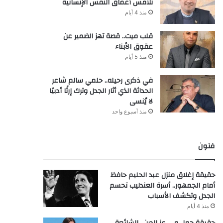
تلامس أعماق النفس الإنسانية
منذ 4 أيام
قلب ميت.. قصة تهز الضمير عن
عقوق الأبناء
منذ 5 أيام
في ذكرى رحيله.. حلمي سالم شاعر
الحداثة الذي أثار الجدل وترك إرثًا أدبيًا
لا يُنسى
منذ أسبوع واحد
فنون
حقيقة إغلاق منزل عبد الحليم حافظ
أمام الجمهور.. أسرة العندليب تحسم
الجدل وتكشف الأسباب
منذ 4 أيام
حقيقة حمل مي عز الدين.. الشائعة