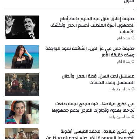
فنون
حقيقة إغلاق منزل عبد الحليم حافظ أمام
الجمهور.. أسرة العندليب تحسم الجدل وتكشف
الأسباب
منذ 5 أيام
حقيقة حمل مي عز الدين.. الشائعة تعود للواجهة
وهذه حقيقة الأمر
منذ 6 أيام
مسلسل تحت السن.. قصة العمل وأبطال
المسلسل وعدد الحلقات
منذ أسبوع واحد
في ذكرى ميلادها.. هبة مجدي نجمة صنعت
نجاحها بهدوء وتجاوزت المرض بدعم جمهورها
منذ أسبوع واحد
في ذكرى ميلاده.. محمد العيسى أيقونة
الكوميديا السعودية الذي صنع نجوميته بعيدًا عن