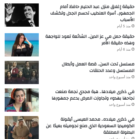
حقيقة إغلاق منزل عبد الحليم حافظ أمام
الجمهور.. أسرة العندليب تحسم الجدل وتكشف
الأسباب
منذ 5 أيام
حقيقة حمل مي عز الدين.. الشائعة تعود للواجهة
وهذه حقيقة الأمر
منذ 6 أيام
مسلسل تحت السن.. قصة العمل وأبطال
المسلسل وعدد الحلقات
منذ أسبوع واحد
في ذكرى ميلادها.. هبة مجدي نجمة صنعت
نجاحها بهدوء وتجاوزت المرض بدعم جمهورها
منذ أسبوع واحد
في ذكرى ميلاده.. محمد العيسى أيقونة
الكوميديا السعودية الذي صنع نجوميته بعيدًا عن
البطولة المطلقة
منذ أسبوع واحد