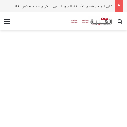
علي الماجد «نجم الأهلية» للشهر الثاني.. تكريم جديد يعكس ثقافة التميز بالجامعة
بحث عن
الق