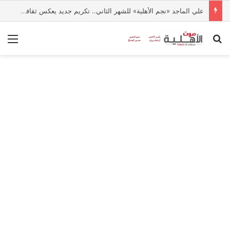
علي الماجد «نجم الأهلية» للشهر الثاني.. تكريم جديد يعكس ثقافة التميز بالجامعة
بحث عن
الق