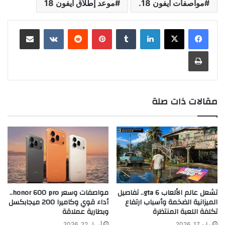
مواصفات آيفون 18.
موعد إطلاق آيفون 18
لينكدإن
بينتيريست
مشاركة عبر البريد
طباعة
مقالات ذات صلة
تشعل عالم الألعاب gta 6.. تفاصيل
مواصفات وسعر honor 600 pro..
الميزانية الضخمة وأسباب ارتفاع
أداء قوي وكاميرا 200 ميجابكسل
تكلفة اللعبة المنتظرة
وبطارية عملاقة
مايو 17, 2026
أبريل 22, 2026