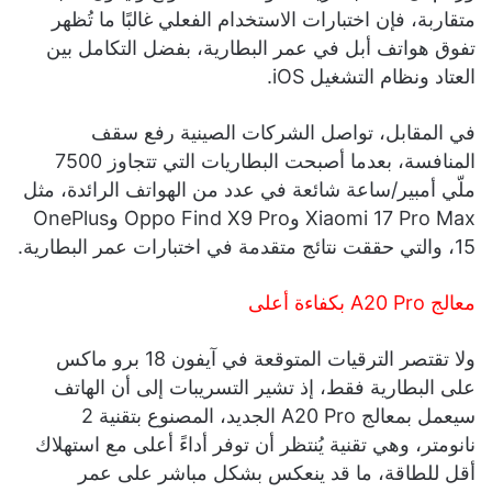
متقاربة، فإن اختبارات الاستخدام الفعلي غالبًا ما تُظهر
تفوق هواتف أبل في عمر البطارية، بفضل التكامل بين
العتاد ونظام التشغيل iOS.
في المقابل، تواصل الشركات الصينية رفع سقف
المنافسة، بعدما أصبحت البطاريات التي تتجاوز 7500
ملّي أمبير/ساعة شائعة في عدد من الهواتف الرائدة، مثل
Xiaomi 17 Pro Max وOppo Find X9 Pro وOnePlus
15، والتي حققت نتائج متقدمة في اختبارات عمر البطارية.
معالج A20 Pro بكفاءة أعلى
ولا تقتصر الترقيات المتوقعة في آيفون 18 برو ماكس
على البطارية فقط، إذ تشير التسريبات إلى أن الهاتف
سيعمل بمعالج A20 Pro الجديد، المصنوع بتقنية 2
نانومتر، وهي تقنية يُنتظر أن توفر أداءً أعلى مع استهلاك
أقل للطاقة، ما قد ينعكس بشكل مباشر على عمر