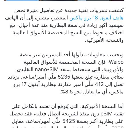
كشفت تسريبات تقنية جديدة عن تفاصيل مثيرة تخص
هاتف آيفون 18 برو ماكس
المنتظر، مشيرة إلى أن الهاتف
سيشهد أكبر زيادة في سعة البطارية منذ عدة أجيال، مع
اختلاف ملحوظ بين النسخ المخصصة للأسواق العالمية
والنسخة الأميركية.
وبحسب معلومات تداولها أحد المسربين عبر منصة
Weibo، فإن النسخة المخصصة للأسواق العالمية
والأوروبية، التي ستحتفظ بمنفذ nano-SIM التقليدي،
ستأتي ببطارية تبلغ سعتها 5235 ملّي أمبير/ساعة، بزيادة
تصل إلى 412 ملّي أمبير مقارنة ببطارية آيفون 17 برو
ماكس، أي ما يعادل نحو 8.5%.
أما النسخة الأميركية، التي يُتوقع أن تعتمد بالكامل على
تقنية eSIM دون منفذ لشريحة اتصال فعلية، فقد تحصل
على بطارية أكبر بسعة 5425 ملّي أمبير/ساعة، مقابل