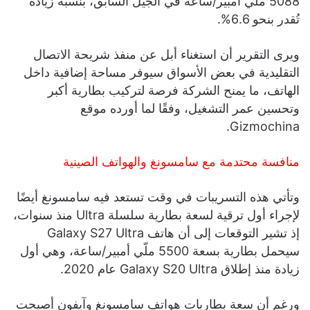
5088 ملّي أمبير/ساعة في الجيل السابق، بنسبة زيادة
تُقدر بنحو 6.6%.
ويرى التقرير أن استغناء أبل عن منفذ شريحة الاتصال
التقليدية في بعض الأسواق سيوفر مساحة إضافية داخل
الهاتف، ما يمنح الشركة فرصة لتركيب بطارية أكبر
وتحسين عمر التشغيل، وفقًا لما أورده موقع
Gizmochina.
منافسة محتدمة مع سامسونغ والهواتف الصينية
وتأتي هذه التسريبات في وقت تستعد فيه سامسونغ أيضًا
لإجراء أول ترقية لسعة بطارية سلسلة Ultra منذ سنوات،
إذ تشير التوقعات إلى أن هاتف Galaxy S27 Ultra
سيحمل بطارية بسعة 5500 ملّي أمبير/ساعة، وهي أول
زيادة منذ إطلاق Galaxy S20 Ultra عام 2020.
ورغم أن سعة بطاريات هواتف سامسونغ وآيفون أصبحت