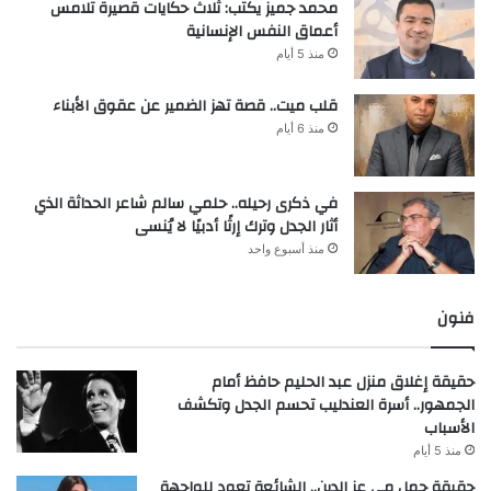
محمد جميز يكتب: ثلاث حكايات قصيرة تلامس
أعماق النفس الإنسانية
منذ 5 أيام
قلب ميت.. قصة تهز الضمير عن عقوق الأبناء
منذ 6 أيام
في ذكرى رحيله.. حلمي سالم شاعر الحداثة الذي
أثار الجدل وترك إرثًا أدبيًا لا يُنسى
منذ أسبوع واحد
فنون
حقيقة إغلاق منزل عبد الحليم حافظ أمام
الجمهور.. أسرة العندليب تحسم الجدل وتكشف
الأسباب
منذ 5 أيام
حقيقة حمل مي عز الدين.. الشائعة تعود للواجهة