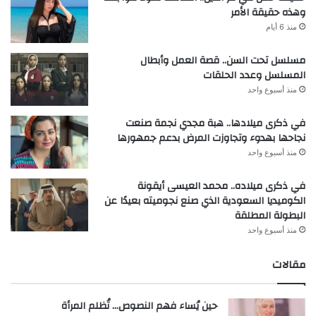
وهذه حقيقة الأمر
منذ 6 أيام
مسلسل تحت السن.. قصة العمل وأبطال
المسلسل وعدد الحلقات
منذ أسبوع واحد
في ذكرى ميلادها.. هبة مجدي نجمة صنعت
نجاحها بهدوء وتجاوزت المرض بدعم جمهورها
منذ أسبوع واحد
في ذكرى ميلاده.. محمد العيسى أيقونة
الكوميديا السعودية الذي صنع نجوميته بعيدًا عن
البطولة المطلقة
منذ أسبوع واحد
مقالات
حين يُساء فهم النصوص… تُظلم المرأة