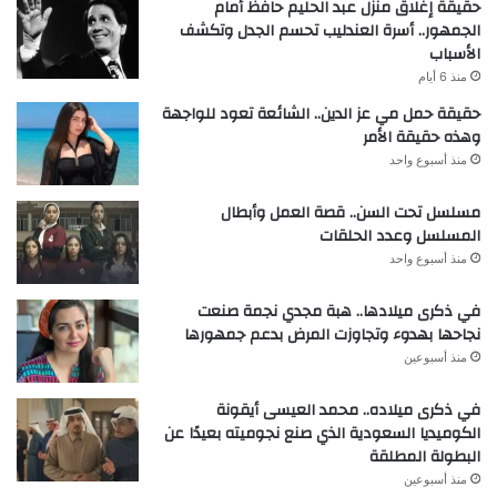
حقيقة إغلاق منزل عبد الحليم حافظ أمام
الجمهور.. أسرة العندليب تحسم الجدل وتكشف
الأسباب
منذ 6 أيام
حقيقة حمل مي عز الدين.. الشائعة تعود للواجهة
وهذه حقيقة الأمر
منذ أسبوع واحد
مسلسل تحت السن.. قصة العمل وأبطال
المسلسل وعدد الحلقات
منذ أسبوع واحد
في ذكرى ميلادها.. هبة مجدي نجمة صنعت
نجاحها بهدوء وتجاوزت المرض بدعم جمهورها
منذ أسبوعين
في ذكرى ميلاده.. محمد العيسى أيقونة
الكوميديا السعودية الذي صنع نجوميته بعيدًا عن
البطولة المطلقة
منذ أسبوعين