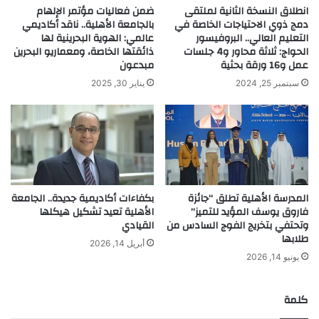
انطلاق النسخة الثانية لملتقى
ضمن فعاليات مؤتمر الإلهام
دمج ذوي الاحتياجات الخاصة في
بالجامعة الأهلية.. ناقد أكاديمي
التعليم العالي.. البروفيسور
عالمي: الهوية البحرينية لها
الحواج: ثلاثة محاور و4 جلسات
ذائقتها الخاصة، ومعماريو البحرين
عمل و16 ورقة بحثية
مبدعون
سبتمبر 25, 2024
يناير 30, 2025
المدرسة الأهلية تطلق “جائزة
بكفاءات أكاديمية جديدة.. الجامعة
فاروق يوسف المؤيد للتميز”
الأهلية تعيد تشكيل هيكلها
وتحتفي بتخريج الفوج السادس من
القيادي
طلابها
أبريل 14, 2026
يونيو 14, 2026
كلمة