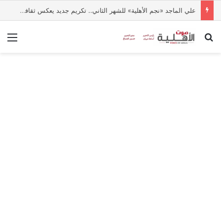
علي الماجد «نجم الأهلية» للشهر الثاني.. تكريم جديد يعكس ثقافة التميز بالجامعة
بحث عن
الق