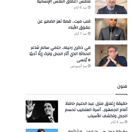
تلامس أعماق النفس الإنسانية
منذ 6 أيام
قلب ميت.. قصة تهز الضمير عن
عقوق الأبناء
منذ 7 أيام
في ذكرى رحيله.. حلمي سالم شاعر
الحداثة الذي أثار الجدل وترك إرثًا أدبيًا
لا يُنسى
منذ أسبوعين
فنون
حقيقة إغلاق منزل عبد الحليم حافظ
أمام الجمهور.. أسرة العندليب تحسم
الجدل وتكشف الأسباب
منذ 6 أيام
حقيقة حمل مي عز الدين.. الشائعة