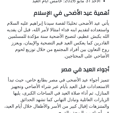
الأحد 31 مايو 2026: خامس أيام العيد
أهمية عيد الأضحى في الإسلام
يأتي عيد الأضحى تخليدًا لقصة سيدنا إبراهيم عليه السلام
واستعداده لتقديم ابنه فداء امتثالا لأمر الله، قبل أن يفديه
الله بكبش عظيم، لتصبح الأضحية سنة مؤكدة للمسلمين
القادرين كما يعكس العيد قيم التضحية والإيمان، ويعزز
روح التعاون بين أفراد المجتمع من خلال توزيع لحوم
الأضاحي على المحتاجين.
أجواء العيد في مصر
تتميز أجواء عيد الأضحى في مصر بطابع خاص، حيث تبدأ
الاستعدادات قبل العيد بأيام عبر شراء الأضاحي وتجهيز
المنازل، ثم أداء صلاة العيد في الساحات الكبرى، يليها
الزيارات العائلية وتبادل التهاني كما تشهد الحدائق
والمتنزهات إقبال كبير من الأسر والأطفال خلال أيام العيد،
في أجواء من البهجة والفرح.