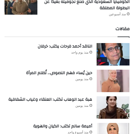
الكوميديا السعودية الذي صنع نجوميته بعيدًا عن
البطولة المطلقة
منذ أسبوعين
مقالات
الناقد أحمد فرحات يكتب: خرفان
منذ يوم واحد
حين يُساء فهم النصوص… تُظلم المرأة
منذ يومين
هبة عبد الوهاب تكتب: العنقاء وغياب الشفافية
منذ يومين
أميمة سالم تكتب: الكيان والهوية
منذ أسبوع واحد