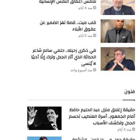
تلامس أعماق النفس الإنسانية
منذ 4 أيام
قلب ميت.. قصة تهز الضمير عن
عقوق الأبناء
منذ 5 أيام
في ذكرى رحيله.. حلمي سالم شاعر
الحداثة الذي أثار الجدل وترك إرثًا أدبيًا
لا يُنسى
منذ أسبوع واحد
فنون
حقيقة إغلاق منزل عبد الحليم حافظ
أمام الجمهور.. أسرة العندليب تحسم
الجدل وتكشف الأسباب
منذ 4 أيام
حقيقة حمل مي عز الدين.. الشائعة