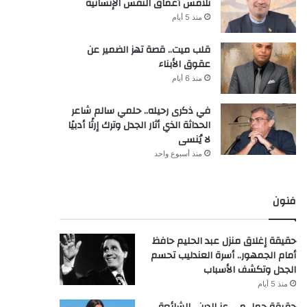
تلامس أعماق النفس الإنسانية
منذ 5 أيام
قلب ميت.. قصة تهز الضمير عن
عقوق الأبناء
منذ 6 أيام
في ذكرى رحيله.. حلمي سالم شاعر
الحداثة الذي أثار الجدل وترك إرثًا أدبيًا
لا يُنسى
منذ أسبوع واحد
فنون
حقيقة إغلاق منزل عبد الحليم حافظ
أمام الجمهور.. أسرة العندليب تحسم
الجدل وتكشف الأسباب
منذ 5 أيام
حقيقة حمل مي عز الدين.. الشائعة