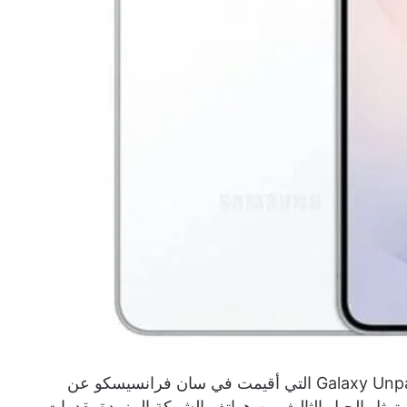
أعلنت شركة سامسونج خلال فعالية Galaxy Unpacked 2026 التي أقيمت في سان فرانسيسكو عن
Galaxy S الجديدة، والتي تمثل الجيل الثالث من هواتف الشركة المزودة بقدرات