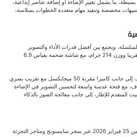
 بسيطة، ما يشمل تغيير الإضاءة أو إضافة عناصر إبداعية،
Gal لتقديم اقتراحات وتنبيهات مخصصة وتنفيذ مهام متعددة الخطوات بسلاسة،
الأكثر تقدم في السلسلة، ويجمع بين أفضل قدرات الأداء والتصوير
والخصوصية. يأتي الهاتف بهيكل أنحف من 8 ملم تقريبا ووزن 214 جرام، مع شاشة ضخمة بقياس 6.9
تضم الكاميرا الرئيسية للهاتف دقة 200 ميجابكسل، إلى جانب كاميرا مقربة 50 ميجابكسل مع تقريب بصري
5 مستويات وتقريب رقمي حتى 10 أضعاف، مع فتحة عدسة واسعة لتحسين التصوير في الإضاءة
ت المتقدم للإطار، إلى جانب معالجة الصور بالذكاء
تتوفر هواتف Galaxy S26 للطلب المسبق اعتبار من 25 فبراير 2026 عبر متجر سامسونج ومتاجر التجزئة