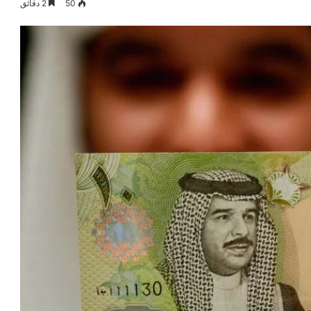
50
2 دقائق