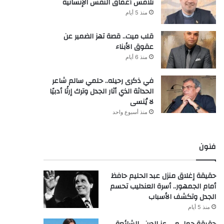
تلامس أعماق النفس الإنسانية
منذ 5 أيام
قلب ميت.. قصة تهز الضمير عن
عقوق الأبناء
منذ 6 أيام
في ذكرى رحيله.. حلمي سالم شاعر
الحداثة الذي أثار الجدل وترك إرثًا أدبيًا
لا يُنسى
منذ أسبوع واحد
فنون
حقيقة إغلاق منزل عبد الحليم حافظ
أمام الجمهور.. أسرة العندليب تحسم
الجدل وتكشف الأسباب
منذ 5 أيام
حقيقة حمل مي عز الدين.. الشائعة