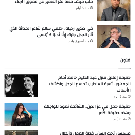
قلب ميت.. قصة تهز الضمير عن عقوق الأبناء
منذ 6 أيام
في ذكرى رحيله.. حلمي سالم شاعر الحداثة الذي
أثار الجدل وترك إرثًا أدبيًا لا يُنسى
منذ أسبوع واحد
فنون
حقيقة إغلاق منزل عبد الحليم حافظ أمام
الجمهور.. أسرة العندليب تحسم الجدل وتكشف
الأسباب
منذ 5 أيام
حقيقة حمل مي عز الدين.. الشائعة تعود للواجهة
وهذه حقيقة الأمر
منذ 6 أيام
مسلسل تحت السن.. قصة العمل وأبطال