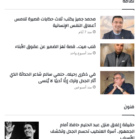
ثقافة
محمد جميز يكتب: ثلاث حكايات قصيرة تلامس
أعماق النفس الإنسانية
منذ 7 أيام
قلب ميت.. قصة تهز الضمير عن عقوق الأبناء
منذ أسبوع واحد
في ذكرى رحيله.. حلمي سالم شاعر الحداثة الذي
أثار الجدل وترك إرثًا أدبيًا لا يُنسى
منذ أسبوعين
فنون
حقيقة إغلاق منزل عبد الحليم حافظ أمام
الجمهور.. أسرة العندليب تحسم الجدل وتكشف
الأسباب