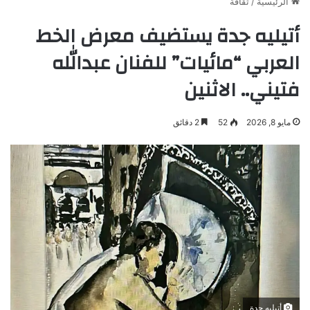
الرئيسية
/
ثقافة
أتيليه جدة يستضيف معرض الخط
العربي “مائيات” للفنان عبدالله
فتيني.. الاثنين
مايو 8, 2026
52
2 دقائق
أتيليه جدة