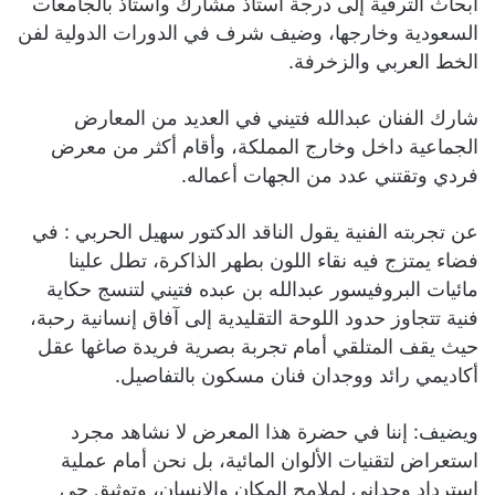
أبحاث الترقية إلى درجة أستاذ مشارك وأستاذ بالجامعات
السعودية وخارجها، وضيف شرف في الدورات الدولية لفن
الخط العربي والزخرفة.
شارك الفنان عبدالله فتيني في العديد من المعارض
الجماعية داخل وخارج المملكة، وأقام أكثر من معرض
فردي وتقتني عدد من الجهات أعماله.
عن تجربته الفنية يقول الناقد الدكتور سهيل الحربي : في
فضاء يمتزج فيه نقاء اللون بطهر الذاكرة، تطل علينا
مائيات البروفيسور عبدالله بن عبده فتيني لتنسج حكاية
فنية تتجاوز حدود اللوحة التقليدية إلى آفاق إنسانية رحبة،
حيث يقف المتلقي أمام تجربة بصرية فريدة صاغها عقل
أكاديمي رائد ووجدان فنان مسكون بالتفاصيل.
ويضيف: إننا في حضرة هذا المعرض لا نشاهد مجرد
استعراض لتقنيات الألوان المائية، بل نحن أمام عملية
استرداد وجداني لملامح المكان والإنسان، وتوثيق حي