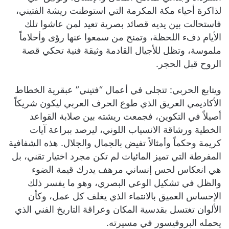
لذاكرة أحياء مكة المكرمة التي استوطنت ريشة الفتيني،
فاستحالت بين يديه قصائد بصرية تعيد لمن عاشوا تلك
الأيام دفء اللحظة، وتمنح من سمعوا عنها رؤى وأحلاماً
ملموسة، وتظل للأجيال القادمة وثيقة فنية تحكي قصة
الروح قبل الحجر.
ويتابع الحربي: تتجلى في أعمال “فتيني” عبقرية الخطاط
الأكاديمي العريق الذي طوع الحرف العربي ليكون شريكاً
أصيلاً في التكوين، فجمعت ريشته بين صلابة القواعد
الخطية ورشاقة الانسياب اللوني، ليرصد ببراعة آيات
كريمة وحكماً وأمثالاً تفيض بالجمال والجلال. هذه الشفافية
المفرطة التي تميز المائيات لم تكن مجرد اختيار تقني، بل
هي انعكاس لحس إنساني مرهف يدرك قيمة الضوء
والظل في تشكيل الوعي البصري، وهو ما يفسر ذلك
الإحساس العميق بالانتماء الذي يغلف كل عمل، وكأن
الألوان تغتسل بقدسية المكان وعراقة التاريخ الفني الذي
يحمله البروفيسور في مسيرته.