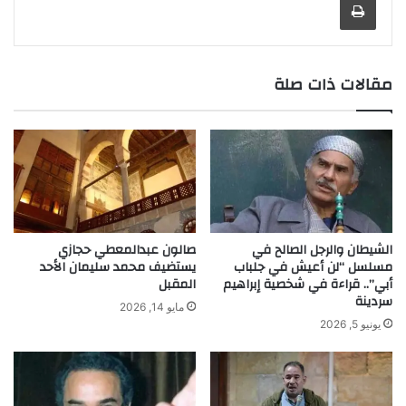
مقالات ذات صلة
الشيطان والرجل الصالح في
صالون عبدالمعطي حجازي
مسلسل “لن أعيش في جلباب
يستضيف محمد سليمان الأحد
أبي”.. قراءة في شخصية إبراهيم
المقبل
سردينة
مايو 14, 2026
يونيو 5, 2026