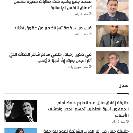
محمد جميز يكتب: ثلاث حكايات قصيرة تلامس
أعماق النفس الإنسانية
منذ 4 أيام
قلب ميت.. قصة تهز الضمير عن عقوق الأبناء
منذ 5 أيام
في ذكرى رحيله.. حلمي سالم شاعر الحداثة الذي
أثار الجدل وترك إرثًا أدبيًا لا يُنسى
منذ أسبوع واحد
فنون
حقيقة إغلاق منزل عبد الحليم حافظ أمام
الجمهور.. أسرة العندليب تحسم الجدل وتكشف
الأسباب
منذ 5 أيام
حقيقة حمل مي عز الدين.. الشائعة تعود للواجهة