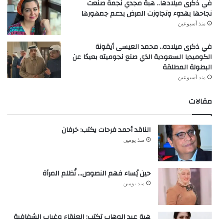
في ذكرى ميلادها.. هبة مجدي نجمة صنعت
نجاحها بهدوء وتجاوزت المرض بدعم جمهورها
منذ أسبوعين
في ذكرى ميلاده.. محمد العيسى أيقونة
الكوميديا السعودية الذي صنع نجوميته بعيدًا عن
البطولة المطلقة
منذ أسبوعين
مقالات
الناقد أحمد فرحات يكتب: خرفان
منذ يومين
حين يُساء فهم النصوص… تُظلم المرأة
منذ يومين
هبة عبد الوهاب تكتب: العنقاء وغياب الشفافية