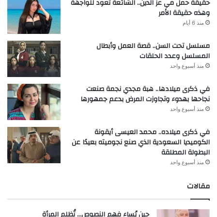
حقيقة حمل مي عز الدين.. الشائعة تعود للواجهة
وهذه حقيقة الأمر
منذ 6 أيام
مسلسل تحت السن.. قصة العمل وأبطال
المسلسل وعدد الحلقات
منذ أسبوع واحد
في ذكرى ميلادها.. هبة مجدي نجمة صنعت
نجاحها بهدوء وتجاوزت المرض بدعم جمهورها
منذ أسبوع واحد
في ذكرى ميلاده.. محمد العيسى أيقونة
الكوميديا السعودية الذي صنع نجوميته بعيدًا عن
البطولة المطلقة
منذ أسبوع واحد
مقالات
حين يُساء فهم النصوص… تُظلم المرأة