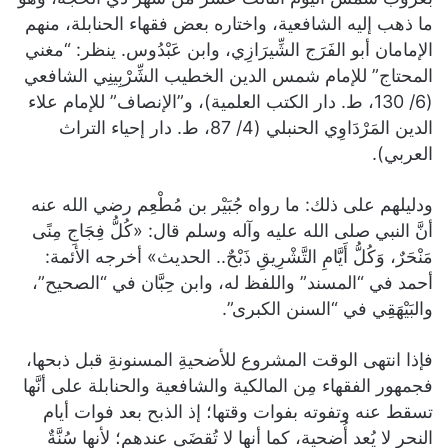
ما ذهب إليه الشافعية، واختاره بعض فقهاء الحنابلة، منهم
الإمامان أبو الفَرَج الشِّيرَازِي، وابن عَبْدُوس. ينظر: “مغني
المحتاج” للإمام شمس الدين الخطيب الشِّرْبِينِي الشافعي
(6/ 130، ط. دار الكتب العلمية)، و”الإنصاف” للإمام علاء
الدين المَرْدَاوِي الحنبلي (4/ 87، ط. دار إحياء التراث
العربي).
ودليلهم على ذلك: ما رواه جُبَيْر بن مُطْعِم رضي الله عنه
أنَّ النبي صلى الله عليه وآله وسلم قال: «كُلُّ فِجَاجِ مِنًى
مَنْحَرٌ، وَكُلُّ أَيَّامِ التَّشْرِيقِ ذَبْحٌ.. الحديث» أخرجه الأئمة:
أحمد في “المسند” واللفظ له، وابن حِبَّان في “الصحيح”،
والبَيْهَقِي في “السنن الكبرى”.
فإذا انتهى الوقت المشروع للأضحيةِ المسنونةِ قبل ذبحها،
فجمهور الفقهاء مِن المالكية والشافعية والحنابلة على أنَّها
تسقط عنه وتفوته بفوات وقتها؛ إذ الذبح بعد فوات أيام
النحر لا يُعد أُضحية، كما أنها لا تُقضَى عندهم؛ لأنها سُنَّةٌ