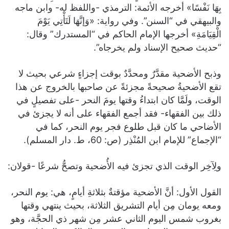
بِهَا نَفْسًا» أخرجه الأئمة: الترمذي -واللفظ له- وابن ماجه
والبيهقي في “السنن”. وفي رواية: «وَإنَّهَا لَتَأْتِي يَوْمَ
الْقِيَامَةِ» أخرجها الإمام الحاكم في “المستدرك” وقال:
“حديث صحيح الإسناد ولم يخرجاه”.
وذبح الأضحية مقدَّرٌ ومحدَّدٌ بوقت إجزاءٍ شرعي بحيث لا
تقع الأضحيةُ صحيحةً مجزئةً عن صاحبها بالخروج عن هذا
الوقت، ولَمَّا كان ابتداءُ وقتها يومَ النحر -على تفصيلٍ في
ذلك بين الفقهاء- فقد أجمع الفقهاء على أنه لا يجزئ في
الأضاحي ما كان قبل طلوع فجر يوم النحر، كما في
“الإجماع” للإمام ابن المُنْذِر (ص: 60، ط. دار المسلم).
ولِآخِر الوقت الذي تجزئ فيه الأُضحية وتصحُّ شرعًا -قولان:
القول الأول: أنَّ الأضحية مؤقتةٌ بثلاثةِ أيامٍ، هي: يوم النحر،
ومعه يومان مِن أيام التشريق الثلاثة، بحيث ينتهي وقتها
بغروب شمس اليوم الثاني عشر مِن شهر ذي الحجَّة، وهو