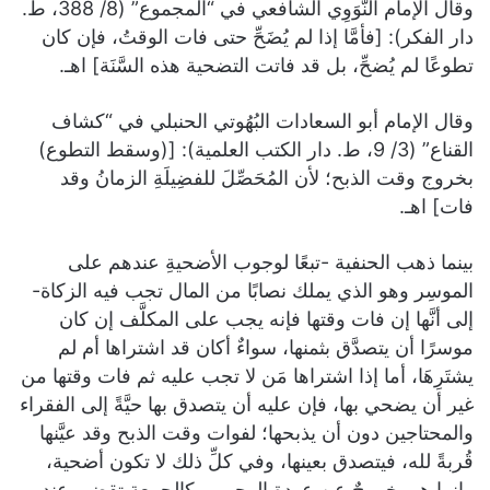
وقال الإمام النَّوَوِي الشافعي في “المجموع” (8/ 388، ط.
دار الفكر): [فأمَّا إذا لم يُضَحِّ حتى فات الوقتُ، فإن كان
تطوعًا لم يُضحِّ، بل قد فاتت التضحية هذه السَّنَة] اهـ.
وقال الإمام أبو السعادات البُهُوتي الحنبلي في “كشاف
القناع” (3/ 9، ط. دار الكتب العلمية): [(وسقط التطوع)
بخروج وقت الذبح؛ لأن المُحَصِّلَ للفضِيلَةِ الزمانُ وقد
فات] اهـ.
بينما ذهب الحنفية -تبعًا لوجوب الأضحيةِ عندهم على
الموسِر وهو الذي يملك نصابًا من المال تجب فيه الزكاة-
إلى أنَّها إن فات وقتها فإنه يجب على المكلَّف إن كان
موسرًا أن يتصدَّق بثمنها، سواءٌ أكان قد اشتراها أم لم
يشتَرِهَا، أما إذا اشتراها مَن لا تجب عليه ثم فات وقتها من
غير أن يضحي بها، فإن عليه أن يتصدق بها حيَّةً إلى الفقراء
والمحتاجين دون أن يذبحها؛ لفوات وقت الذبح وقد عيَّنها
قُربةً لله، فيتصدق بعينها، وفي كلِّ ذلك لا تكون أضحية،
وإنما هي خروجٌ عن عهدة الوجوب، كالجمعة تقضى عند