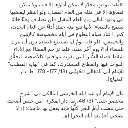
تَعَلَّقَت بوقتٍ محدَّدٍ لا يمكن أداؤها إلا فيه، ولا يمكن
قضاؤها إلا في مثله من العام المقبل، ولو انتظر ليقضيها
في وقتها التالي مِن العام المقبل فلن تصادف وقتًا خاليًا
يسمح بالقضاء؛ لأنها تقع منه حينئذٍ أداءً عن العام الجديد،
كمن اعتاد صيام التطوع في أيام مخصوصة كالإثنين
والخميس، فلو فاته يومٌ لم يستطع قضاءه دون أن يترك
للقضاء أداءَ يومٍ آخَر مثله، فلما تزاحم القضاءُ مع الأداء
سَقط قضاء السُّنن التي تفوت مواقيتها كالأضحية؛ لتحقُّقِ
الفوات فيها وانقطاع المستدرك، كما في “نهاية المطلب”
للإمام أبي المَعَالِي الجُوَيْنِي (18/ 177- 178، ط. دار
المنهاج).
قال الإمام أبو عبد الله الخَرَشِي المالكي في “شرح
مختصر خليل” (3/ 46، ط. دار الفكر): [مَن حبس أُضحيته
حتى مضت أيامُ النحر كلُّها فإنه يفعل بها ما شاء؛ إذ لا
يضحي أحدٌ بعد أيام النحر] اهـ.