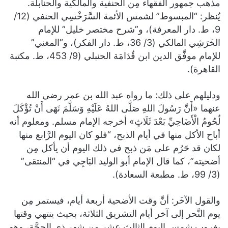
مذهب جمهور الفقهاء مِن الحنفية والمالكية والحنابلة.
يُنظر: “المبسوط” لشمس الأئمة السَّرَخْسِي الحنفي (12/
9، ط. دار المعرفة)، و”شرح مختصر خليل” للإمام
الخَرَشِي المالكي (3/ 36، ط. دار الفكر)، و”المغني”
للإمام موفَّق الدين ابن قُدَامَة الحنبلي (9/ 453، ط. مكتبة
القاهرة).
ودليلهم على ذلك: ما رواه عبد الله بن عمر رضي الله
عنهما «أَنَّ رَسُولَ اللهِ صَلَّى اللهُ عَلَيْهِ وَسَلَّمَ نَهَى أَنْ تُؤْكَلَ
لُحُومُ الْأَضَاحِيِّ بَعْدَ ثَلَاثٍ» أخرجه الإمام مسلم. ومعلوم أنه
أباح الأكل منها في أيام الذبح، “فلو كان اليوم الرَّابع منها
لكان قد حَرُم على مَن ذبح في ذلك اليوم أن يأكل مِن
أضحيته”، كما قال الإمام أبو الوليد البَاجِي في “المنتقى”
(3/ 99، ط. مطبعة السعادة).
والقول الآخَر: أنَّ وقت الأضحية أربعة أيام، فيستمر مِن
يوم النَّحر إلى آخر أيام التشريق الثلاثة، بحيث ينتهي وقتها
بغروب شمس اليوم الثالث عشر من شهر ذي الحجَّة، وهو