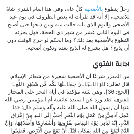
رجلٌ يتطوع
بالأضحية
كلَّ عام، وفي هذا العام اشترى شاةً
للأضحية، إلا أنه قد طرأت له بعض الظروف في يوم عيد
الأضحى واليوم الذي يليه حالت بينه وبين ذبحها حتى أصبح
في اليوم الثاني عشر من شهر ذي الحجة، فهل يجزئه
التطوع بالأضحية بعد ذلك؟ وما الحكم لو خرج الوقت دون
أن يذبح؟ هل يشرع له الذبح بعده وتكون أضحية.
اجابة الفتوي
من المقرر شرعًا أن الأضحية شعيرة من شعائر الإسلام،
قال تعالى: ﴿وَٱلۡبُدۡنَ جَعَلۡنَٰهَا لَكُم مِّن شَعَٰٓئِرِ ٱللَّهِ﴾
[الحج: 36]، وهي سُنة مؤكدة في أيام النحر على المختار
للفتوى، فقد ورد عن السيدة عائشة أم المؤمنين رضي الله
عنها أن رسول الله صلى الله عليه وآله وسلم قال: «مَا
عَمِلَ آدَمِيٌّ مِنْ عَمَلٍ يَوْمَ النَّحْرِ أَحَبَّ إِلَى اللهِ مِنْ إِهْرَاقِ
الدَّمِ، إِنَّهُ لَيَأْتِي يَوْمَ القِيَامَةِ بِقُرُونِهَا وَأَشْعَارِهَا وَأَظْلَافِهَا، وَإِنَّ
الدَّمَ لَيَقَعُ مِنَ اللهِ بِمَكَانٍ قَبْلَ أَنْ يَقَعَ مِنَ الْأَرْضِ، فَطِيبُوا