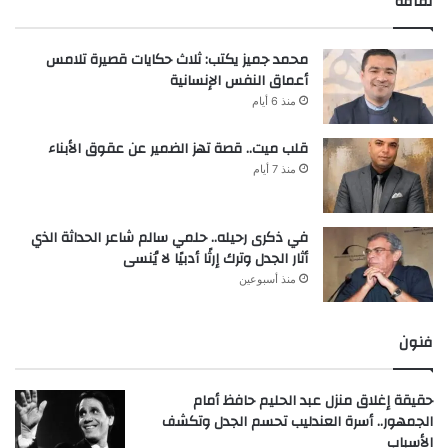
ثقافة
محمد جميز يكتب: ثلاث حكايات قصيرة تلامس
أعماق النفس الإنسانية
منذ 6 أيام
قلب ميت.. قصة تهز الضمير عن عقوق الأبناء
منذ 7 أيام
في ذكرى رحيله.. حلمي سالم شاعر الحداثة الذي
أثار الجدل وترك إرثًا أدبيًا لا يُنسى
منذ أسبوعين
فنون
حقيقة إغلاق منزل عبد الحليم حافظ أمام
الجمهور.. أسرة العندليب تحسم الجدل وتكشف
الأسباب