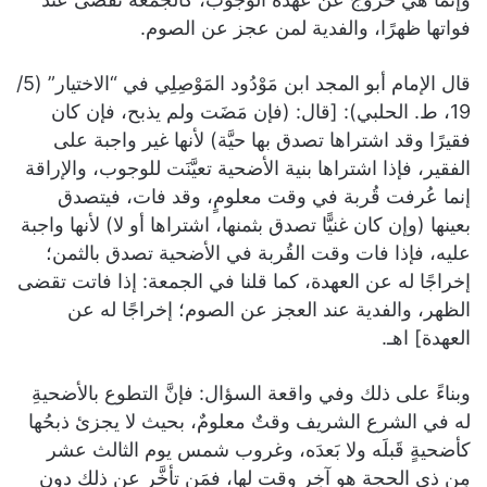
فواتها ظهرًا، والفدية لمن عجز عن الصوم.
قال الإمام أبو المجد ابن مَوْدُود المَوْصِلِي في “الاختيار” (5/
19، ط. الحلبي): [قال: (فإن مَضَت ولم يذبح، فإن كان
فقيرًا وقد اشتراها تصدق بها حيَّة) لأنها غير واجبة على
الفقير، فإذا اشتراها بنية الأضحية تعيَّنَت للوجوب، والإراقة
إنما عُرفت قُربة في وقت معلومٍ، وقد فات، فيتصدق
بعينها (وإن كان غنيًّا تصدق بثمنها، اشتراها أو لا) لأنها واجبة
عليه، فإذا فات وقت القُربة في الأضحية تصدق بالثمن؛
إخراجًا له عن العهدة، كما قلنا في الجمعة: إذا فاتت تقضى
الظهر، والفدية عند العجز عن الصوم؛ إخراجًا له عن
العهدة] اهـ.
وبناءً على ذلك وفي واقعة السؤال: فإنَّ التطوع بالأضحيةِ
له في الشرع الشريف وقتٌ معلومٌ، بحيث لا يجزئ ذبحُها
كأضحيةٍ قَبلَه ولا بَعدَه، وغروب شمس يوم الثالث عشر
مِن ذي الحجة هو آخِر وقت لها، فمَن تأخَّر عن ذلك دون