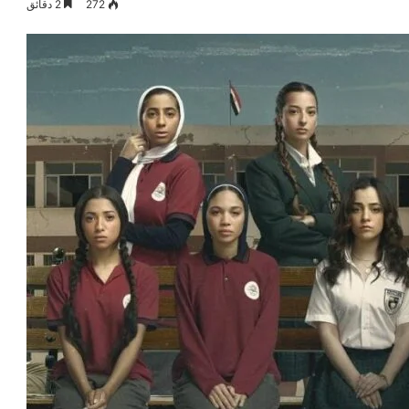
272
2 دقائق