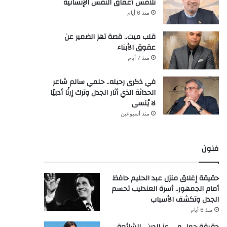
تلامس أعماق النفس الإنسانية
منذ 6 أيام
قلب ميت.. قصة تهز الضمير عن
عقوق الأبناء
منذ 7 أيام
في ذكرى رحيله.. حلمي سالم شاعر
الحداثة الذي أثار الجدل وترك إرثًا أدبيًا
لا يُنسى
منذ أسبوعين
فنون
حقيقة إغلاق منزل عبد الحليم حافظ
أمام الجمهور.. أسرة العندليب تحسم
الجدل وتكشف الأسباب
منذ 6 أيام
حقيقة حمل مي عز الدين.. الشائعة