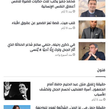
محمد جميز يكتب: ثلاث حكايات قصيرة تلامس
أعماق النفس الإنسانية
منذ 5 أيام
قلب ميت.. قصة تهز الضمير عن عقوق الأبناء
منذ 6 أيام
في ذكرى رحيله.. حلمي سالم شاعر الحداثة الذي
أثار الجدل وترك إرثًا أدبيًا لا يُنسى
منذ أسبوع واحد
فنون
حقيقة إغلاق منزل عبد الحليم حافظ أمام
الجمهور.. أسرة العندليب تحسم الجدل وتكشف
الأسباب
منذ 5 أيام
حقيقة حمل مي عز الدين.. الشائعة تعود للواجهة