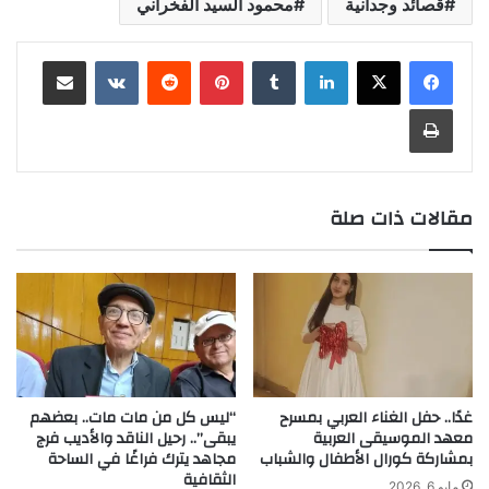
قصائد وجدانية
محمود السيد الفخراني
لينكدإن
بينتيريست
مشاركة عبر البريد
طباعة
مقالات ذات صلة
غدًا.. حفل الغناء العربي بمسرح
“ليس كل من مات مات.. بعضهم
معهد الموسيقى العربية
يبقى”.. رحيل الناقد والأديب فرج
بمشاركة كورال الأطفال والشباب
مجاهد يترك فراغًا في الساحة
الثقافية
مايو 6, 2026